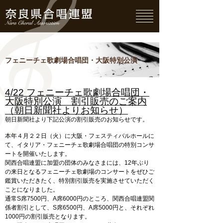
ペ
ー
ジ
の
先
頭
で
す。
フェニーチェ歌劇場合唱団・大阪特別公演
4/22 フェニーチェ歌劇場合唱団・
大阪特別公演 割引販売のご案内
（朝日新聞社よりお知らせ）
朝日新聞社より下記公演の割引販売のお知らせです。
本年４月２２日（火）に大阪・フェスティバルホールに
て、イタリア・フェニーチェ歌劇場合唱団の特別コンサ
ートを開催いたします。
関西合唱連盟に加盟の団体のみなさまには、12年ぶり
の来日となるフェニーチェ歌劇場のコンサートをぜひご
鑑賞いただきたく、特別割引販売を実施させていただく
ことになりました。
通常S席7500円、A席6000円のところ、関西合唱連盟関
係者割引として、S席6500円、A席5000円と、それぞれ
1000円の割引販売となります。