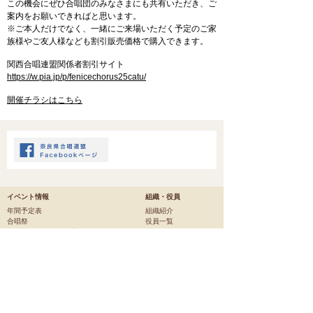
この機会にぜひ合唱団のみなさまにも共有いただき、ご
案内をお願いできればと思います。
※ご本人だけでなく、一緒にご来場いただく予定のご家
族様やご友人様なども割引販売価格で購入できます。
関西合唱連盟関係者割引サイト
https://w.pia.jp/p/fenicechorus25catu/
開催チラシはこちら
イベント情報
組織・役員
年間予定表
組織紹介
合唱祭
役員一覧
おかあさんコーラス大会
奈良県合唱コンクール(中・高の部)
加盟団体
奈良県ジュニアコーラスフェスティバル
奈良ヴォーカルアンサンブルコンテスト
ジュニアの部
奈良県合唱講習会
中学校の部
指揮者・コーラスクリニック
高等学校の部
その他
大学の部
一般の部